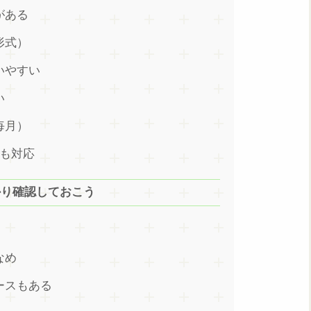
がある
形式）
いやすい
い
毎月）
にも対応
かり確認しておこう
なめ
ースもある