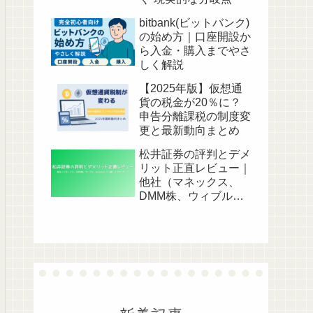
bitbank(ビットバンク)
の始め方｜口座開設か
ら入金・購入までやさ
しく解説
【2025年版】仮想通
貨の税金が20％に？
申告分離課税の制度変
更と最新動向まとめ
松井証券の評判とデメ
リット正直レビュー｜
他社（マネックス、
DMM株、ウィブル、
moomoo）と比較して
わかったこと