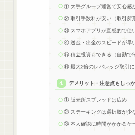
① 大手グループ運営で安心感
② 取引手数料が安い（取引所
③ スマホアプリが直感的で使
④ 送金・出金のスピードが早
⑤ 積立投資もできる（自動で
⑥ 最大2倍のレバレッジ取引
デメリット・注意点もしっ
① 販売所スプレッドは広め
② ステーキングは選択肢が少
③ 本人確認に時間がかかるケ